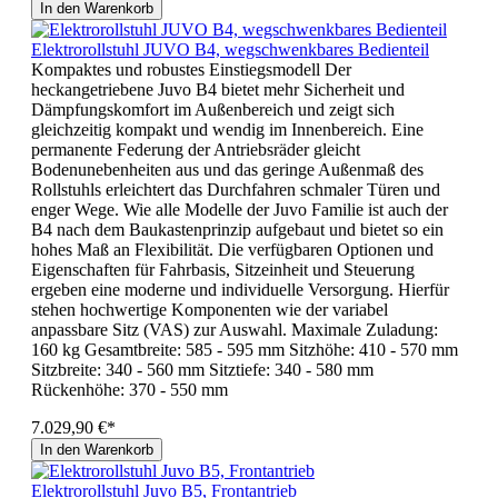
In den Warenkorb
Elektrorollstuhl JUVO B4, wegschwenkbares Bedienteil
Kompaktes und robustes Einstiegsmodell Der
heckangetriebene Juvo B4 bietet mehr Sicherheit und
Dämpfungskomfort im Außenbereich und zeigt sich
gleichzeitig kompakt und wendig im Innenbereich. Eine
permanente Federung der Antriebsräder gleicht
Bodenunebenheiten aus und das geringe Außenmaß des
Rollstuhls erleichtert das Durchfahren schmaler Türen und
enger Wege. Wie alle Modelle der Juvo Familie ist auch der
B4 nach dem Baukastenprinzip aufgebaut und bietet so ein
hohes Maß an Flexibilität. Die verfügbaren Optionen und
Eigenschaften für Fahrbasis, Sitzeinheit und Steuerung
ergeben eine moderne und individuelle Versorgung. Hierfür
stehen hochwertige Komponenten wie der variabel
anpassbare Sitz (VAS) zur Auswahl. Maximale Zuladung:
160 kg Gesamtbreite: 585 - 595 mm Sitzhöhe: 410 - 570 mm
Sitzbreite: 340 - 560 mm Sitztiefe: 340 - 580 mm
Rückenhöhe: 370 - 550 mm
7.029,90 €*
In den Warenkorb
Elektrorollstuhl Juvo B5, Frontantrieb