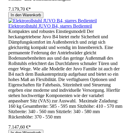
7.179,70 €*
In den Warenkorb
Elektrorollstuhl JUVO B4, starres Bedienteil
Kompaktes und robustes Einstiegsmodell Der
heckangetriebene Juvo B4 bietet mehr Sicherheit und
Dämpfungskomfort im Außenbereich und zeigt sich
gleichzeitig kompakt und wendig im Innenbereich. Eine
permanente Federung der Antriebsräder gleicht
Bodenunebenheiten aus und das geringe Außenmaß des
Rollstuhls erleichtert das Durchfahren schmaler Türen und
enger Wege. Wie alle Modelle der Juvo Familie ist auch der
B4 nach dem Baukastenprinzip aufgebaut und bietet so ein
hohes Maß an Flexibilität. Die verfügbaren Optionen und
Eigenschaften für Fahrbasis, Sitzeinheit und Steuerung
ergeben eine moderne und individuelle Versorgung. Hierfür
stehen hochwertige Komponenten wie der variabel
anpassbare Sitz (VAS) zur Auswahl. Maximale Zuladung:
160 kg Gesamtbreite: 585 - 595 mm Sitzhöhe: 410 - 570 mm
Sitzbreite: 340 - 560 mm Sitztiefe: 340 - 580 mm
Rückenhöhe: 370 - 550 mm
7.147,60 €*
In den Warenkorb