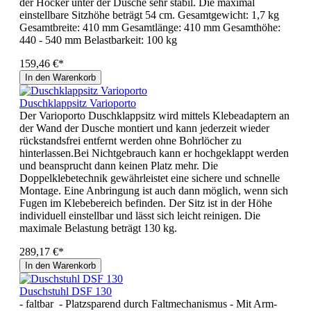
der Hocker unter der Dusche sehr stabil. Die maximal
einstellbare Sitzhöhe beträgt 54 cm. Gesamtgewicht: 1,7 kg
Gesamtbreite: 410 mm Gesamtlänge: 410 mm Gesamthöhe:
440 - 540 mm Belastbarkeit: 100 kg
159,46 €*
In den Warenkorb
Duschklappsitz Varioporto
Der Varioporto Duschklappsitz wird mittels Klebeadaptern an
der Wand der Dusche montiert und kann jederzeit wieder
rückstandsfrei entfernt werden ohne Bohrlöcher zu
hinterlassen.Bei Nichtgebrauch kann er hochgeklappt werden
und beansprucht dann keinen Platz mehr. Die
Doppelklebetechnik gewährleistet eine sichere und schnelle
Montage. Eine Anbringung ist auch dann möglich, wenn sich
Fugen im Klebebereich befinden. Der Sitz ist in der Höhe
individuell einstellbar und lässt sich leicht reinigen. Die
maximale Belastung beträgt 130 kg.
289,17 €*
In den Warenkorb
Duschstuhl DSF 130
- faltbar - Platzsparend durch Faltmechanismus - Mit Arm-