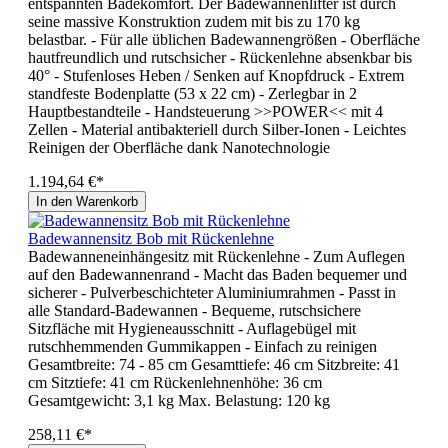
entspannten Badekomfort. Der Badewannenlifter ist durch
seine massive Konstruktion zudem mit bis zu 170 kg
belastbar. - Für alle üblichen Badewannengrößen - Oberfläche
hautfreundlich und rutschsicher - Rückenlehne absenkbar bis
40° - Stufenloses Heben / Senken auf Knopfdruck - Extrem
standfeste Bodenplatte (53 x 22 cm) - Zerlegbar in 2
Hauptbestandteile - Handsteuerung >>POWER<< mit 4
Zellen - Material antibakteriell durch Silber-Ionen - Leichtes
Reinigen der Oberfläche dank Nanotechnologie
1.194,64 €*
In den Warenkorb
Badewannensitz Bob mit Rückenlehne
Badewanneneinhängesitz mit Rückenlehne - Zum Auflegen
auf den Badewannenrand - Macht das Baden bequemer und
sicherer - Pulverbeschichteter Aluminiumrahmen - Passt in
alle Standard-Badewannen - Bequeme, rutschsichere
Sitzfläche mit Hygieneausschnitt - Auflagebügel mit
rutschhemmenden Gummikappen - Einfach zu reinigen
Gesamtbreite: 74 - 85 cm Gesamttiefe: 46 cm Sitzbreite: 41
cm Sitztiefe: 41 cm Rückenlehnenhöhe: 36 cm
Gesamtgewicht: 3,1 kg Max. Belastung: 120 kg
258,11 €*