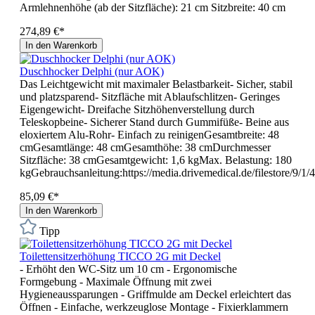
Armlehnenhöhe (ab der Sitzfläche): 21 cm Sitzbreite: 40 cm
274,89 €*
In den Warenkorb
Duschhocker Delphi (nur AOK)
Das Leichtgewicht mit maximaler Belastbarkeit- Sicher, stabil
und platzsparend- Sitzfläche mit Ablaufschlitzen- Geringes
Eigengewicht- Dreifache Sitzhöhenverstellung durch
Teleskopbeine- Sicherer Stand durch Gummifüße- Beine aus
eloxiertem Alu-Rohr- Einfach zu reinigenGesamtbreite: 48
cmGesamtlänge: 48 cmGesamthöhe: 38 cmDurchmesser
Sitzfläche: 38 cmGesamtgewicht: 1,6 kgMax. Belastung: 180
kgGebrauchsanleitung:https://media.drivemedical.de/filestore/
85,09 €*
In den Warenkorb
Tipp
Toilettensitzerhöhung TICCO 2G mit Deckel
- Erhöht den WC-Sitz um 10 cm - Ergonomische
Formgebung - Maximale Öffnung mit zwei
Hygieneaussparungen - Griffmulde am Deckel erleichtert das
Öffnen - Einfache, werkzeuglose Montage - Fixierklammern