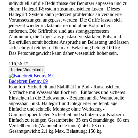
individuell auf die Bedürfnisse der Benutzer anpassen und zu
einem Haltegriff-System zusammenstellen lassen . Dieses
Haltegriff-System kann jederzeit problemlos an veränderte
Voraussetzungen angepasst werden. Die Griffe lassen sich
jederzeit wieder rückstandsfrei und ohne Bohrlöcher
entfernen. Die Griffrohre sind aus stranggepresstem
Aluminium, die Träger aus glasfaserverstärktem Polyamid.
Sie erfüllen somit höchste Ansprüche an Belastung und lassen
sich sehr gut reinigen. Die max. Belastung beträgt 100 kg.
Das Personengewicht kann daher wesentlich höher sein.
116,56 €*
In den Warenkorb
Badebrett Benny 69
Komfort, Sicherheit und Stabilität im Bad - Rutschsichere
Sitzfläche mit Wasserablauflöchern - Einfaches und sicheres
Einsteigen in die Badewanne - Bequem an die Wannebreite
anpassbar - inkl. Haltegriff und integrierter Seifenablage -
Einfache und schnelle Montage ohne Werkzeug -
Gummistopper bieten Sicherheit und schützen vor Kratzern -
Einfach zu reinigen Gesamtbreite: 35 cm Gesamtlänge: 68 cm
Verstellbereich (Wannenbreite innen): 40 - 63 cm
Gesamtgewicht: 2,1 kg Max. Belastung: 150 kg