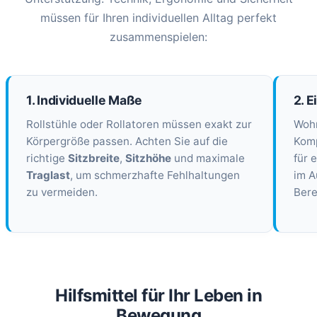
müssen für Ihren individuellen Alltag perfekt
zusammenspielen:
1. Individuelle Maße
2. 
Rollstühle oder Rollatoren müssen exakt zur
Woh
Körpergröße passen. Achten Sie auf die
Kom
richtige
Sitzbreite
,
Sitzhöhe
und maximale
für 
Traglast
, um schmerzhafte Fehlhaltungen
im A
zu vermeiden.
Bere
Hilfsmittel für Ihr Leben in
Bewegung