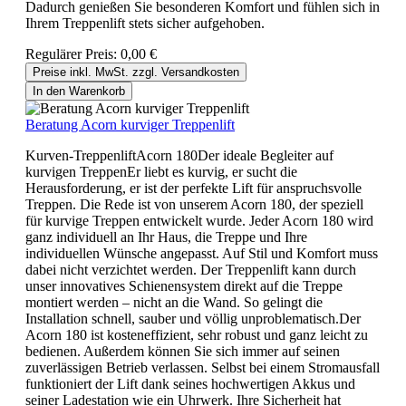
Dadurch genießen Sie besonderen Komfort und fühlen sich in
Ihrem Treppenlift stets sicher aufgehoben.
Regulärer Preis:
0,00 €
Preise inkl. MwSt. zzgl. Versandkosten
In den Warenkorb
Beratung Acorn kurviger Treppenlift
Kurven-TreppenliftAcorn 180Der ideale Begleiter auf
kurvigen TreppenEr liebt es kurvig, er sucht die
Herausforderung, er ist der perfekte Lift für anspruchsvolle
Treppen. Die Rede ist von unserem Acorn 180, der speziell
für kurvige Treppen entwickelt wurde. Jeder Acorn 180 wird
ganz individuell an Ihr Haus, die Treppe und Ihre
individuellen Wünsche angepasst. Auf Stil und Komfort muss
dabei nicht verzichtet werden. Der Treppenlift kann durch
unser innovatives Schienensystem direkt auf die Treppe
montiert werden – nicht an die Wand. So gelingt die
Installation schnell, sauber und völlig unproblematisch.Der
Acorn 180 ist kosteneffizient, sehr robust und ganz leicht zu
bedienen. Außerdem können Sie sich immer auf seinen
zuverlässigen Betrieb verlassen. Selbst bei einem Stromausfall
funktioniert der Lift dank seines hochwertigen Akkus und
seiner Ladestation wie ein Uhrwerk. Ihre Sicherheit hat