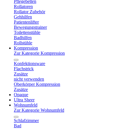
Pflegebetten
Rollatoren
Rollator Zubehör
Gehhilfen
Patientenlifter
Bewegungstrainer
Toilettenstühle
Badhilfen
Rollstühle
Kompression
Zur Kategorie Kompression
Konfektionsware
Flachstrick
Zusätze
nicht verwenden
Oberkörper Kompression
Zusätze
Opaque
Ultra Sheer
Wohnumfeld
Zur Kategorie Wohnumfeld
Schlafzimmer
Bad