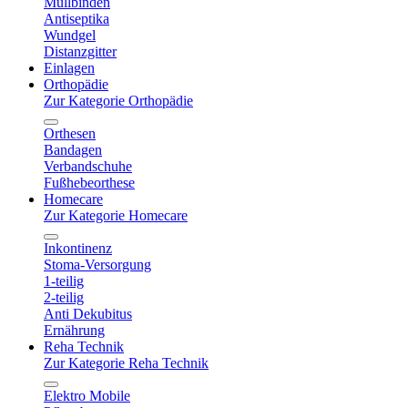
Mullbinden
Antiseptika
Wundgel
Distanzgitter
Einlagen
Orthopädie
Zur Kategorie Orthopädie
Orthesen
Bandagen
Verbandschuhe
Fußhebeorthese
Homecare
Zur Kategorie Homecare
Inkontinenz
Stoma-Versorgung
1-teilig
2-teilig
Anti Dekubitus
Ernährung
Reha Technik
Zur Kategorie Reha Technik
Elektro Mobile