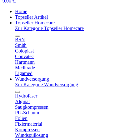
0,00 €.
Home
Topseller Artikel
Topseller Homecare
Zur Kategorie Topseller Homecare
BSN
Smith
Coloplast
Convatec
Hartmann
Meditrade
Ligamed
Wundversorgung
Zur Kategorie Wundversorgung
Hydrofaser
Alginat
Saugkompressen
PU-Schaum
Folien
Fixiermaterial
Kompressen
Wundspüllösung