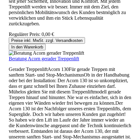
seit jeher Sicherheit, Innovation und Komfort. Mit jedem
Treppenlift werden wir besser. Immer mit dem Ziel, den
persönlichen Mobilitätswunsch des Kunden bestmöglich zu
verwirklichen und ihm ein Stück Lebensqualität
zurückzugeben.
Regulärer Preis:
0,00 €
Preise inkl. MwSt. zzgl. Versandkosten
In den Warenkorb
Beratung Acorn gerader Treppenlift
Gerader TreppenliftAcorn 130Für gerade Treppen mit
sanftem Start- und Stop-MechanismusOb in der Handhabung
oder bei der Installation: Der Acorn 130 ist so unkompliziert,
dass er ganz schnell bei Ihnen Zuhause einziehen darf.
Mühelos gleiten Sie mit diesem Treppenliftmodell gerade
Treppen hinauf und hinunter. Nie war es einfacher, sich in den
eigenen vier Wänden wieder frei bewegen zu können.Der
Acorn 130 ist der Nachfolger unseres ersten Treppenlifts, dem
Superglide. Doch wir haben unseren Kunden gut zugehört!
So haben wir den Lift im Laufe der Jahre immer wieder an
die Kundenwünsche angepasst und die Technik kontinuierlich
verbessert. Entstanden ist daraus der Acorn 130, der mit
unserem sanften Start- und Stop-Mechanismus ausgestattet ist.