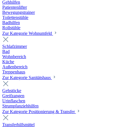
Gehhilfen
Patientenlifter
Bewegungstrainer
Toilettenstühle
Badhilfen
Rollstühle
Zur Kategorie Wohnumfeld
Schlafzimmer
Bad
Wohnbereich
Küche
Außenbereich
Treppenhaus
Zur Kategorie Sanitätshaus
Gehstöcke
Greifzangen
Urinflaschen
Strumpfanziehhilfen
Zur Kategorie Positionierung & Transfer
Transferhilfsmittel