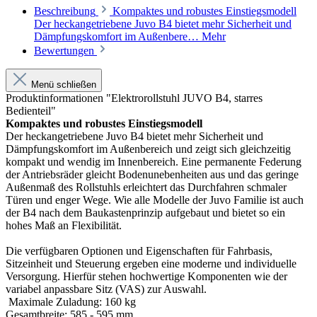
Beschreibung
Kompaktes und robustes Einstiegsmodell
Der heckangetriebene Juvo B4 bietet mehr Sicherheit und
Dämpfungskomfort im Außenbere…
Mehr
Bewertungen
Menü schließen
Produktinformationen "Elektrorollstuhl JUVO B4, starres
Bedienteil"
Kompaktes und robustes Einstiegsmodell
Der heckangetriebene Juvo B4 bietet mehr Sicherheit und
Dämpfungskomfort im Außenbereich und zeigt sich gleichzeitig
kompakt und wendig im Innenbereich. Eine permanente Federung
der Antriebsräder gleicht Bodenunebenheiten aus und das geringe
Außenmaß des Rollstuhls erleichtert das Durchfahren schmaler
Türen und enger Wege. Wie alle Modelle der Juvo Familie ist auch
der B4 nach dem Baukastenprinzip aufgebaut und bietet so ein
hohes Maß an Flexibilität.
Die verfügbaren Optionen und Eigenschaften für Fahrbasis,
Sitzeinheit und Steuerung ergeben eine moderne und individuelle
Versorgung. Hierfür stehen hochwertige Komponenten wie der
variabel anpassbare Sitz (VAS) zur Auswahl.
Maximale Zuladung: 160 kg
Gesamtbreite: 585 - 595 mm