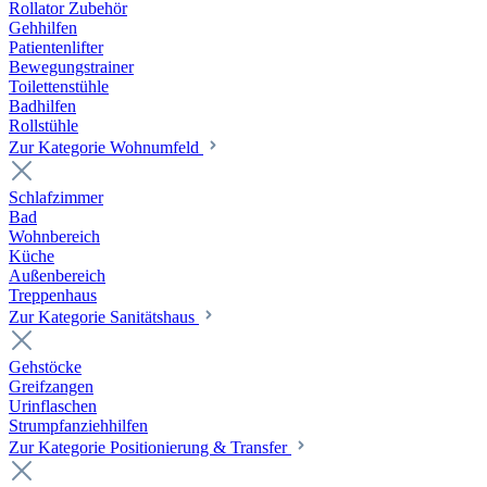
Rollator Zubehör
Gehhilfen
Patientenlifter
Bewegungstrainer
Toilettenstühle
Badhilfen
Rollstühle
Zur Kategorie Wohnumfeld
Schlafzimmer
Bad
Wohnbereich
Küche
Außenbereich
Treppenhaus
Zur Kategorie Sanitätshaus
Gehstöcke
Greifzangen
Urinflaschen
Strumpfanziehhilfen
Zur Kategorie Positionierung & Transfer