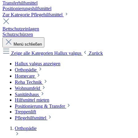
Transferhilfsmittel
Positionierungshilfsmittel
Zur Kategorie Pflegehilfsmittel
Bettschutzeinlagen
Schutzschürzen
Menü schließen
Zeige alle Kategorien
Hallux valgus
Zurück
Hallux valgus anzeigen
Orthopädie
Homecare
Reha Technik
Wohnumfeld
Sanitätshaus
Hilfsmittel mieten
Positionierung & Transfer
Treppenlift
Pflegehilfsmittel
Orthopädie