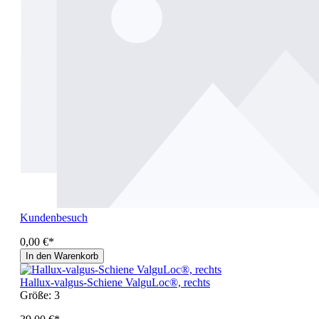
Kundenbesuch
0,00 €*
In den Warenkorb
Hallux-valgus-Schiene ValguLoc®, rechts
Größe:
3