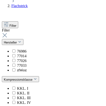
Flachstrick
Filter
Filter
Hersteller
76986
77014
77026
77033
rtWest
Kompressionsklasse
KKL. I
KKL. II
KKL. III
KKL. IV