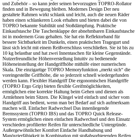
und Zubehör – so kann jeder seinen bevorzugten TOPRO-Rollator
finden und in Bewegung bleiben. Modernes Design Der neu
gestaltete Rahmen wirkt schlank und leicht, auch die neuen Räder
haben einen schlankeren Look erhalten und bieten dabei die von
TOPRO bekannte Stabilität und Stoßdämpfung. Praktische
Einkaufstasche Die Taschenklappe der abnehmbaren Einkaufstasche
ist in modernem Grau gehalten. Sie hat ein Reflektorband für
bessere Sichtbarkeit im Dunkeln, einen praktischen Tragegurt und
lässt sich leicht mit einem Reißverschluss verschließen. Sie ist bis zu
10 kg belastbar und hat zwei Innentaschen für kleine Gegenstände.
Nutzerfreundliche Höhenverstellung Intuitiv zu bedienende
Höheneinstellung der Handgriffhöhe mithilfe einer numerischen
Skala. Die einzigartige TOPRO Memoryfunktion „merkt sich“ die
voreingestellte Griffhöhe, die so jederzeit schnell wiedergefunden
werden kann. Flexibler Handgriff Die ergonomischen Handgriffe
(TOPRO Ergo Grip) bieten flexible Greifmöglichkeiten,
ermöglichen eine korrekte Haltung beim Gehen und dienen als
Armlehnen beim Sitzen. Die Klingel wird einfach und sicher vom
Handgriff aus bedient, wenn man bei Bedarf auf sich aufmerksam
machen will. Einfacher Radwechsel Das innenliegende
Bremssystem (TOPRO IBS) und das TOPRO Quick Release-
System ermöglichen einen einfachen Radwechsel und den Einsatz
verschieden profilierter Reifen für unterschiedliche Untergründe.
Außergewöhnlicher Komfort Einfache Handhabung und
Manövrierfähigkeit in Kombination mit stoßabsorbierenden Reifen