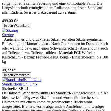
sorgen für eine sanfte Federung und eine komfortable Fahrt. Die
Längsfalttechnik ermöglicht dem Rollator einen festen Stand auf
allen Rädern. So ist er platzsparend zu verstauen.
499,00 €*
In den Warenkorb
Sitzring
- Angenehmes und druckfreies Sitzen auf allen Sitzgelegenheiten -
Entlastung bei Hämorrhoiden - Nach Operationen im Dammbereich
oder während bzw. nach einer Schwangerschaft - Anwendung auch
auf Toiletten bzw. Toilettenstühlen - Material: FCKW-freier
Kaltschaum - Bezug: Frottee-Bezug, beige - Einsatzbereich: bis 100
kg
49,22 €*
In den Warenkorb
Standardrollstuhl Unix
Sitzbreite:
SB 41
Der faltbare Standardrollstuhl Der Standard- / Pflegerollstuhl UniX²
bietet serienmäßig zwei Sitzhöhen und wurde für eine bessere
Haltbarkeit mit einem komplett geschweißten Rückenrohr
ausgestattet. Breitere, vorne abgerundete Armlehnen und weniger
Kunststoff sorgen für eine klare Optik des Rollstuhls. Dank des X-