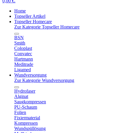
0,00 €.
Home
Topseller Artikel
Topseller Homecare
Zur Kategorie Topseller Homecare
BSN
Smith
Coloplast
Convatec
Hartmann
Meditrade
Ligamed
Wundversorgung
Zur Kategorie Wundversorgung
Hydrofaser
Alginat
Saugkompressen
PU-Schaum
Folien
Fixiermaterial
Kompressen
Wundspüllösung