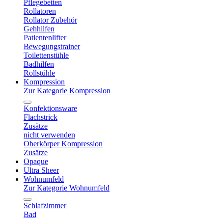
Pflegebetten
Rollatoren
Rollator Zubehör
Gehhilfen
Patientenlifter
Bewegungstrainer
Toilettenstühle
Badhilfen
Rollstühle
Kompression
Zur Kategorie Kompression
Konfektionsware
Flachstrick
Zusätze
nicht verwenden
Oberkörper Kompression
Zusätze
Opaque
Ultra Sheer
Wohnumfeld
Zur Kategorie Wohnumfeld
Schlafzimmer
Bad