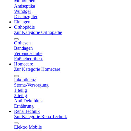
Mullbinden
Antiseptika
Wundgel
Distanzgitter
Einlagen
Orthopädie
Zur Kategorie Orthopädie
Orthesen
Bandagen
Verbandschuhe
Fußhebeorthese
Homecare
Zur Kategorie Homecare
Inkontinenz
Stoma-Versorgung
1-teilig
2-teilig
Anti Dekubitus
Ernährung
Reha Technik
Zur Kategorie Reha Technik
Elektro Mobile