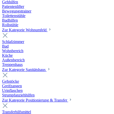
Gehhilfen
Patientenlifter
Bewegungstrainer
Toilettenstühle
Badhilfen
Rollstühle
Zur Kategorie Wohnumfeld
Schlafzimmer
Bad
Wohnbereich
Küche
Außenbereich
Treppenhaus
Zur Kategorie Sanitätshaus
Gehstöcke
Greifzangen
Urinflaschen
Strumpfanziehhilfen
Zur Kategorie Positionierung & Transfer
Transferhilfsmittel