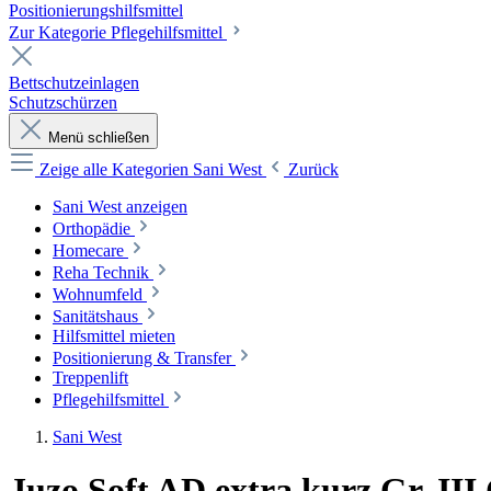
Positionierungshilfsmittel
Zur Kategorie Pflegehilfsmittel
Bettschutzeinlagen
Schutzschürzen
Menü schließen
Zeige alle Kategorien
Sani West
Zurück
Sani West anzeigen
Orthopädie
Homecare
Reha Technik
Wohnumfeld
Sanitätshaus
Hilfsmittel mieten
Positionierung & Transfer
Treppenlift
Pflegehilfsmittel
Sani West
Juzo Soft AD extra kurz Gr. II