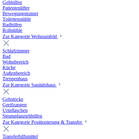
Gehhilfen
Patientenlifter
Bewegungstrainer
Toilettenstühle
Badhilfen
Rollstühle
Zur Kategorie Wohnumfeld
Schlafzimmer
Bad
Wohnbereich
Küche
Außenbereich
Treppenhaus
Zur Kategorie Sanitätshaus
Gehstöcke
Greifzangen
Urinflaschen
Strumpfanziehhilfen
Zur Kategorie Positionierung & Transfer
Transferhilfsmittel