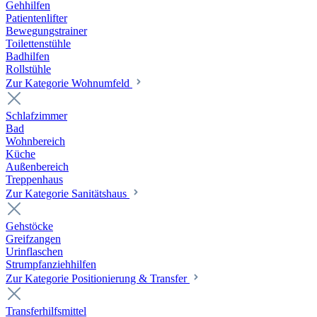
Gehhilfen
Patientenlifter
Bewegungstrainer
Toilettenstühle
Badhilfen
Rollstühle
Zur Kategorie Wohnumfeld
Schlafzimmer
Bad
Wohnbereich
Küche
Außenbereich
Treppenhaus
Zur Kategorie Sanitätshaus
Gehstöcke
Greifzangen
Urinflaschen
Strumpfanziehhilfen
Zur Kategorie Positionierung & Transfer
Transferhilfsmittel