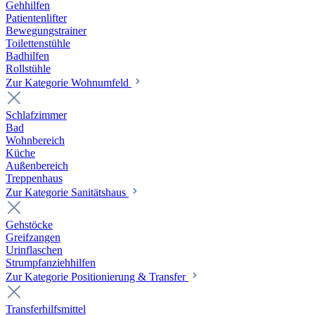
Gehhilfen
Patientenlifter
Bewegungstrainer
Toilettenstühle
Badhilfen
Rollstühle
Zur Kategorie Wohnumfeld
Schlafzimmer
Bad
Wohnbereich
Küche
Außenbereich
Treppenhaus
Zur Kategorie Sanitätshaus
Gehstöcke
Greifzangen
Urinflaschen
Strumpfanziehhilfen
Zur Kategorie Positionierung & Transfer
Transferhilfsmittel