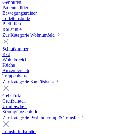
Gehhilfen
Patientenlifter
Bewegungstrainer
Toilettenstühle
Badhilfen
Rollstühle
Zur Kategorie Wohnumfeld
Schlafzimmer
Bad
Wohnbereich
Küche
Außenbereich
Treppenhaus
Zur Kategorie Sanitätshaus
Gehstöcke
Greifzangen
Urinflaschen
Strumpfanziehhilfen
Zur Kategorie Positionierung & Transfer
Transferhilfsmittel